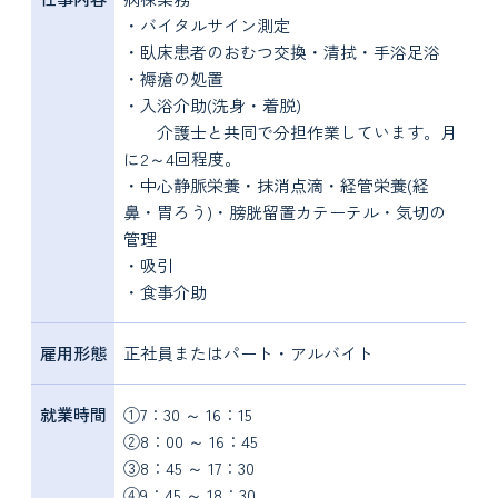
・バイタルサイン測定
・臥床患者のおむつ交換・清拭・手浴足浴
・褥瘡の処置
・入浴介助(洗身・着脱)
介護士と共同で分担作業しています。月
に2～4回程度。
・中心静脈栄養・抹消点滴・経管栄養(経
鼻・胃ろう)・膀胱留置カテーテル・気切の
管理
・吸引
・食事介助
雇用形態
正社員またはパート・アルバイト
就業時間
①7：30 ～ 16：15
②8：00 ～ 16：45
③8：45 ～ 17：30
④9：45 ～ 18：30